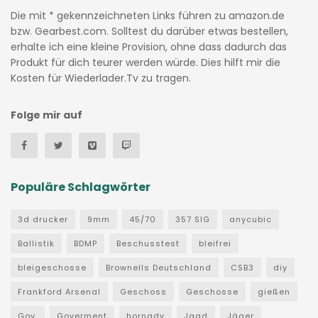
Die mit * gekennzeichneten Links führen zu amazon.de
bzw. Gearbest.com. Solltest du darüber etwas bestellen,
erhalte ich eine kleine Provision, ohne dass dadurch das
Produkt für dich teurer werden würde. Dies hilft mir die
Kosten für Wiederlader.Tv zu tragen.
Folge mir auf
Populäre Schlagwörter
3d drucker
9mm
45/70
357 SIG
anycubic
Ballistik
BDMP
Beschusstest
bleifrei
bleigeschosse
Brownells Deutschland
CSB3
diy
Frankford Arsenal
Geschoss
Geschosse
gießen
Gov.
Goverment
hornady
Jagd
Jäger