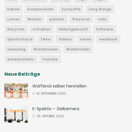
kokille
Komponenten
kurzwaffe
Long Range
Lyman
Maxam
patreon
Präzision
rcbs
Recyclen
schießen
Selbstgemacht
Software
Sportschütze
Tikka
Videos
vimeo
werkbank
werkzeug
Wiederladen
Wiederlader
wiederladertv
Youtube
Neue Beiträge
Waffenöl selber herstellen
19. NOVEMBER 2022
E-Spektiv – Zielkamera
25. OKTOBER 2022