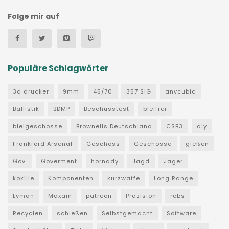
Folge mir auf
Populäre Schlagwörter
3d drucker
9mm
45/70
357 SIG
anycubic
Ballistik
BDMP
Beschusstest
bleifrei
bleigeschosse
Brownells Deutschland
CSB3
diy
Frankford Arsenal
Geschoss
Geschosse
gießen
Gov.
Goverment
hornady
Jagd
Jäger
kokille
Komponenten
kurzwaffe
Long Range
Lyman
Maxam
patreon
Präzision
rcbs
Recyclen
schießen
Selbstgemacht
Software