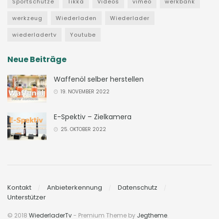
Sportschütze
Tikka
Videos
vimeo
werkbank
werkzeug
Wiederladen
Wiederlader
wiederladertv
Youtube
Neue Beiträge
Waffenöl selber herstellen
19. NOVEMBER 2022
E-Spektiv – Zielkamera
25. OKTOBER 2022
Kontakt
Anbieterkennung
Datenschutz
Unterstützer
© 2018
WiederladerTv
- Premium Theme by
Jegtheme
.