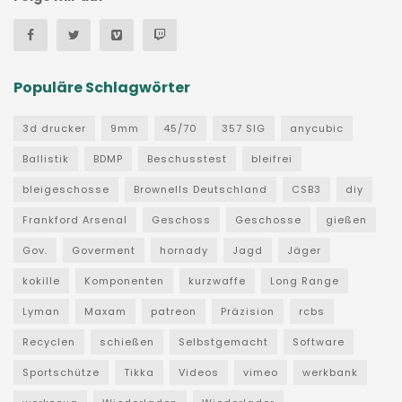
Populäre Schlagwörter
3d drucker
9mm
45/70
357 SIG
anycubic
Ballistik
BDMP
Beschusstest
bleifrei
bleigeschosse
Brownells Deutschland
CSB3
diy
Frankford Arsenal
Geschoss
Geschosse
gießen
Gov.
Goverment
hornady
Jagd
Jäger
kokille
Komponenten
kurzwaffe
Long Range
Lyman
Maxam
patreon
Präzision
rcbs
Recyclen
schießen
Selbstgemacht
Software
Sportschütze
Tikka
Videos
vimeo
werkbank